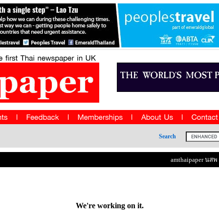
Search
amthaipaper นสพ แ