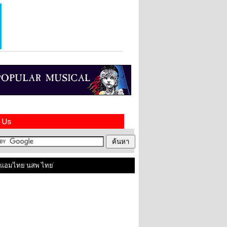
อมไทย นสพ ไทยในสหราชอาณาจักร ติดต่อเราได้ที่ contact@amthai.co.uk , Line ID