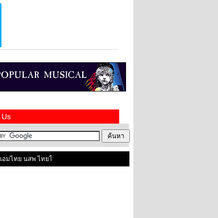
ไทย นสพ ไทยในสหราชอาณาจักร ติดต่อเราได้ที่ contact@amthai.co.uk , Line ID: